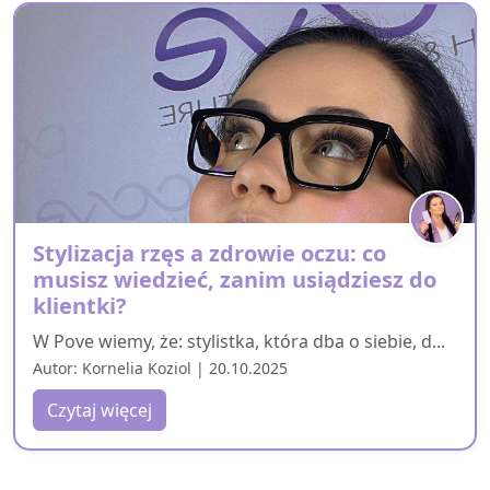
Stylizacja rzęs a zdrowie oczu: co
musisz wiedzieć, zanim usiądziesz do
klientki?
W Pove wiemy, że: stylistka, która dba o siebie, d...
Autor: Kornelia Koziol | 20.10.2025
Czytaj więcej